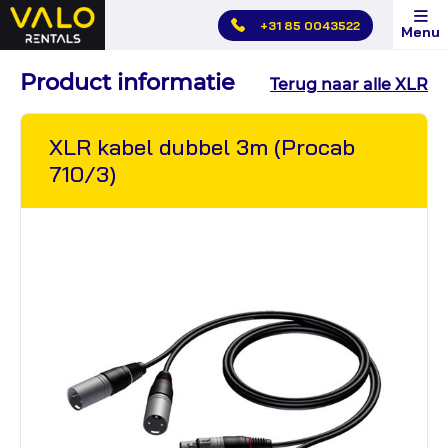
Hoofdmenu
+31 85 0043522
Menu
overslaan
Product informatie
Terug naar alle XLR
XLR kabel dubbel 3m (Procab
710/3)