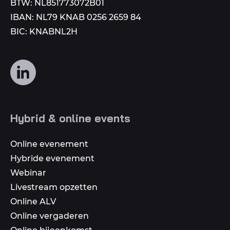
BTW: NL851773072B01
IBAN: NL79 KNAB 0256 2659 84
BIC: KNABNL2H
Volg
ons
op
social
Hybrid & online events
media
Online evenement
Hybride evenement
Webinar
Livestream opzetten
Online ALV
Online vergaderen