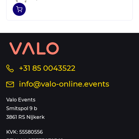
Contact
informatie
en
sitemap
Bel
+31 85 0043522
ons
Stuur
info@valo-online.events
op
een
dit
mail
Valo Events
nummer
aan
Smitspol 9 b
3861 RS Nijkerk
KVK: 55580556