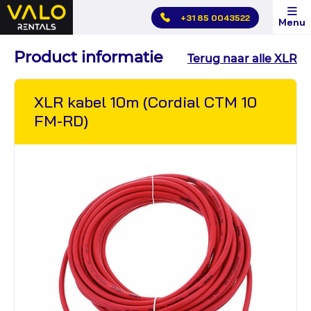
Hoofdmenu
+31 85 0043522
Menu
overslaan
Product informatie
Terug naar alle XLR
XLR kabel 10m (Cordial CTM 10
FM-RD)