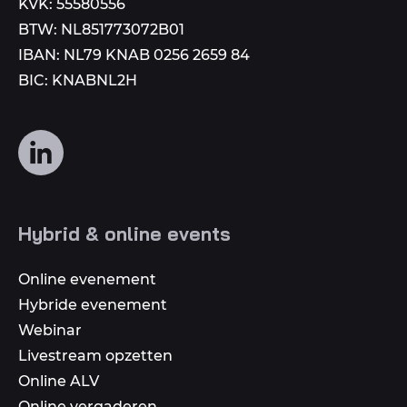
KVK: 55580556
BTW: NL851773072B01
IBAN: NL79 KNAB 0256 2659 84
BIC: KNABNL2H
Volg
ons
op
social
Hybrid & online events
media
Online evenement
Hybride evenement
Webinar
Livestream opzetten
Online ALV
Online vergaderen