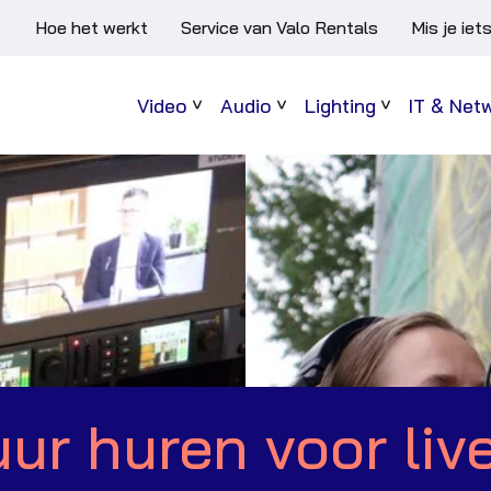
Hoe het werkt
Service van Valo Rentals
Mis je iet
Video
Audio
Lighting
IT & Net
Sub
Sub
Sub
menu
menu
menu
ur huren voor liv