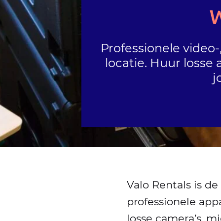
en
events
Professionele video-
locatie. Huur losse
j
Valo Rentals is de
professionele appa
losse camera’s, mi