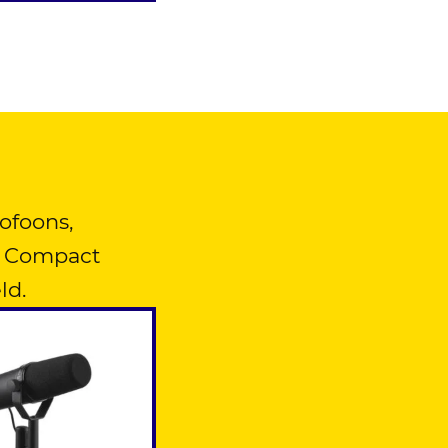
ofoons,
. Compact
ld.