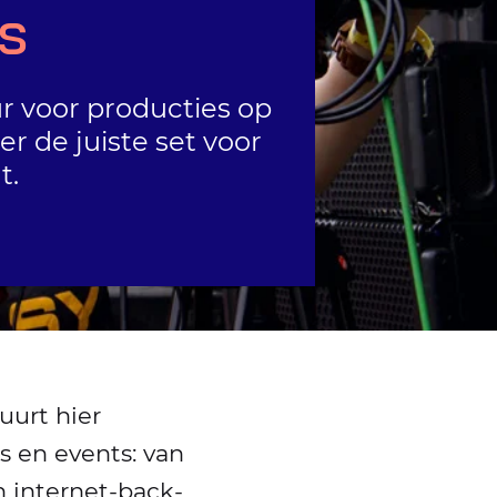
s
ur voor producties op
r de juiste set voor
t.
uurt hier
s en events: van
n internet-back-