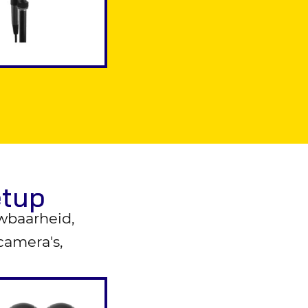
etup
wbaarheid,
camera's,