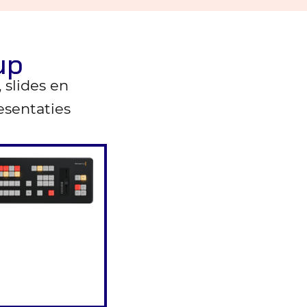
up
slides en
esentaties