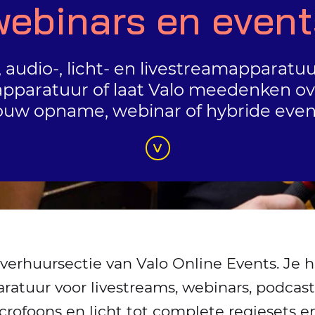
webinars en event
, audio-, licht- en livestreamapparatu
 apparatuur of laat Valo meedenken ove
ouw opname, webinar of hybride even
 verhuursectie van Valo Online Events. Je h
ratuur voor livestreams, webinars, podcast
crofoons en licht tot complete regiesets e