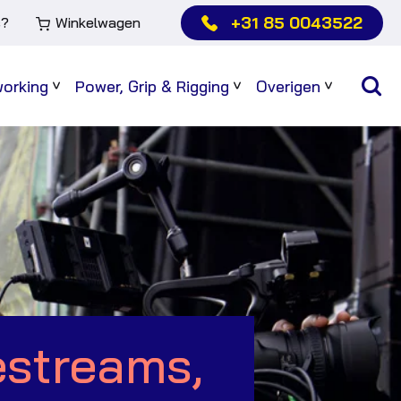
+31 85 0043522
s?
Winkelwagen
working
Power, Grip & Rigging
Overigen
Sub
Sub
Sub
menu
menu
menu
estreams,