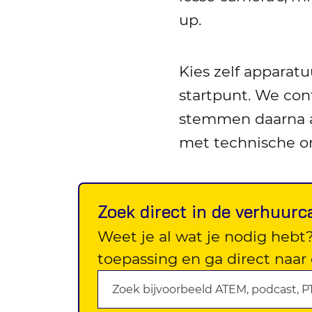
up.
Kies zelf apparatu
startpunt. We con
stemmen daarna af
met technische o
Zoek direct in de verhuurc
Weet je al wat je nodig hebt
toepassing en ga direct naar 
Zoekterm