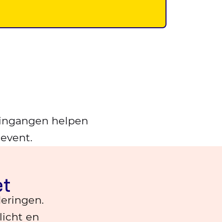
e ingangen helpen
 event.
et
deringen.
licht en