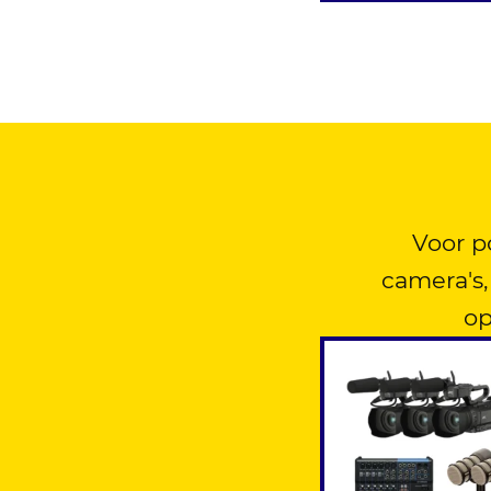
Voor p
camera's
op