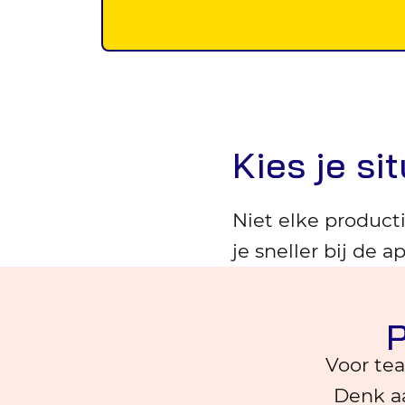
Kies je si
Niet elke product
je sneller bij de 
P
Voor tea
Denk aa