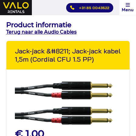
Hoofdmenu
+31 85 0043522
Menu
overslaan
Product informatie
Terug naar alle Audio Cables
Jack-jack &#8211; Jack-jack kabel
1,5m (Cordial CFU 1.5 PP)
€ 1,00