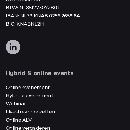
BTW: NL851773072B01
IBAN: NL79 KNAB 0256 2659 84
BIC: KNABNL2H
Volg
ons
op
social
Hybrid & online events
media
Online evenement
Hybride evenement
Webinar
Livestream opzetten
Online ALV
Online vergaderen