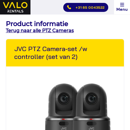
Hoofdmenu
+31 85 0043522
Menu
overslaan
Product informatie
Terug naar alle PTZ Cameras
JVC PTZ Camera-set /w
controller (set van 2)